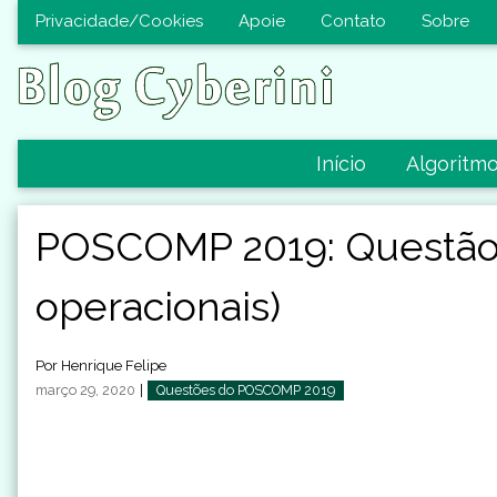
Privacidade/Cookies
Apoie
Contato
Sobre
Início
Algoritm
POSCOMP 2019: Questão 
operacionais)
Por
Henrique Felipe
março 29, 2020
|
Questões do POSCOMP 2019