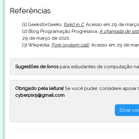
Referências
[1] GeeksforGeeks.
fork() in C
. Acesso em 29 de março
[2] Blog Programação Progressiva.
A chamada de sist
29 de março de 2020.
[3] Wikpédia.
Fork (system call)
. Acesso em 29 de mar
Sugestões de livros
para estudantes de computação na
Obrigado pela leitura!
Se você puder, considere apoiar 
cyberpix9@gmail.com
Doar co