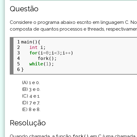
Questão
Considere o programa abaixo escrito em linguagem C. No i
composta de quantos processos e threads, respectivame
1

main(){

2

int
 i;

3

for
(i
=0
;i
<3
;i
++
)

4

      fork();

5

while
(
1
);

6
(A) 1 e 0.
(B) 3 e 0.
(C) 4 e 1.
(D) 7 e 7.
(E) 8 e 8.
Resolução
Quando chamada, a função
fork()
em C (uma chamada d