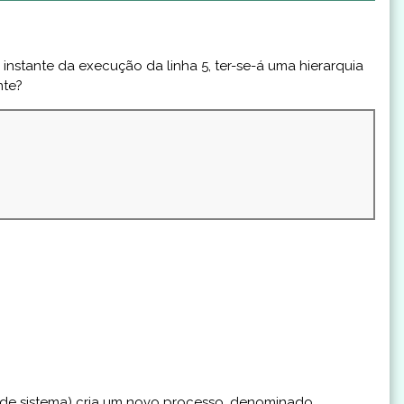
nstante da execução da linha 5, ter-se-á uma hierarquia
nte?
e sistema) cria um novo processo, denominado