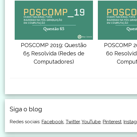
POSCOMP 2019: Questão
POSCOMP 20
65 Resolvida (Redes de
60 Resolvid
Computadores)
Comput
Siga o blog
Redes sociais:
Facebook
,
Twitter
,
YouTube
,
Pinterest
,
Insta