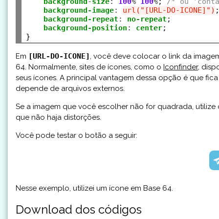
background
-
size
:
100
%
100
%
; 
/* ou 'cont
background-image
:
url("[URL-DO-ICONE]")
;
background-repeat
:
no-repeat
;

background-position
:
center
;

Em
[URL-DO-ICONE]
, você deve colocar o link da imagem
64. Normalmente, sites de ícones, como o
Iconfinder
, dis
seus ícones. A principal vantagem dessa opção é que fica
depende de arquivos externos.
Se a imagem que você escolher não for quadrada, utilize 
que não haja distorções.
Você pode testar o botão a seguir:
Nesse exemplo, utilizei um ícone em Base 64.
Download dos códigos