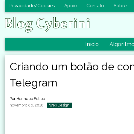
Privacidade/Cookies
Apoie
Contato
Sobre
Início
Algoritm
Criando um botão de co
Telegram
Por
Henrique Felipe
novembro 06, 2018
|
Web Design