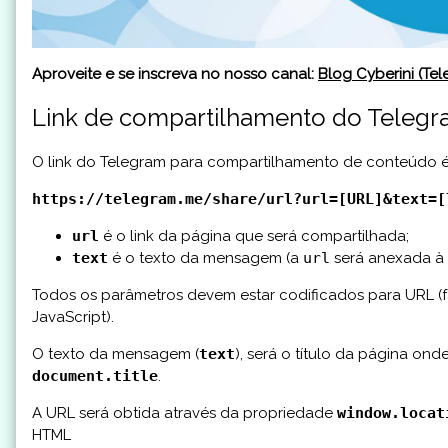
Aproveite e se inscreva no nosso canal:
Blog Cyberini (Te
Link de compartilhamento do Teleg
O link do Telegram para compartilhamento de conteúdo é 
https://telegram.me/share/url?url=[URL]&text=[
url
é o link da página que será compartilhada;
text
é o texto da mensagem (a
url
será anexada à
Todos os parâmetros devem estar codificados para URL (
JavaScript).
O texto da mensagem (
text
), será o título da página on
document.title
.
A URL será obtida através da propriedade
window.locat
HTML