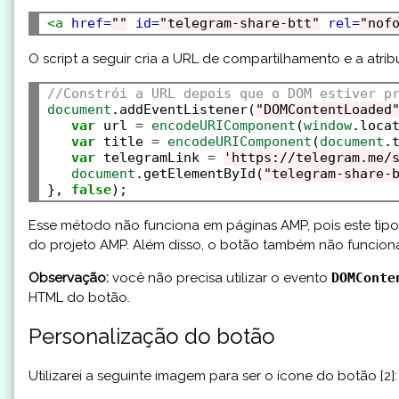
<a
href=
""
id=
"telegram-share-btt"
rel=
"nof
O script a seguir cria a URL de compartilhamento e a atribu
//Constrói a URL depois que o DOM estiver p
document
.addEventListener(
"DOMContentLoaded
var
 url 
=
encodeURIComponent
(
window
.loca
var
 title 
=
encodeURIComponent
(
document
.
var
 telegramLink 
=
'https://telegram.me/
document
.getElementById(
"telegram-share-
}, 
false
Esse método não funciona em páginas AMP, pois este tipo
do projeto AMP. Além disso, o botão também não funciona
Observação:
você não precisa utilizar o evento
DOMConte
HTML do botão.
Personalização do botão
Utilizarei a seguinte imagem para ser o ícone do botão [2]: