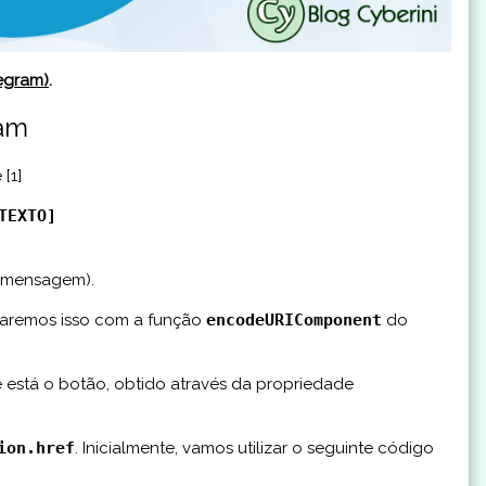
legram)
.
ram
[1]
TEXTO]
 mensagem).
faremos isso com a função
encodeURIComponent
do
de está o botão, obtido através da propriedade
ion.href
. Inicialmente, vamos utilizar o seguinte código