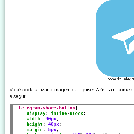
Ícone do Telegr
Você pode utilizar a imagem que quiser. A única recome
a seguir
.telegram-share-button
{

display
:
inline
-
block
;            

width
:
40px
;

height
:
40px
;

margin
:
5px
;
