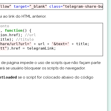
ollow"
target=
"_blank"
class=
"telegram-share-butto
i ao link do HTML anterior.
ronto
"
, 
function
() {

tion.href); 
//url
title); 
//título
share/url?url='
+
 url 
+
'&text='
+
 title;

btt"
).href 
=
 telegramLink;

 de página impede o uso de scripts que não façam parte
rá se usuário bloquear os scripts do navegador.
ntLoaded
se o script for colocado abaixo do código